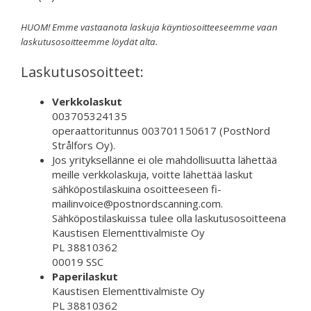
HUOM! Emme vastaanota laskuja käyntiosoitteeseemme vaan
laskutusosoitteemme löydät alta.
Laskutusosoitteet:
Verkkolaskut
003705324135
operaattoritunnus 003701150617 (PostNord
Strålfors Oy).
Jos yrityksellänne ei ole mahdollisuutta lähettää
meille verkkolaskuja, voitte lähettää laskut
sähköpostilaskuina osoitteeseen fi-
mailinvoice@postnordscanning.com.
Sähköpostilaskuissa tulee olla laskutusosoitteena
Kaustisen Elementtivalmiste Oy
PL 38810362
00019 SSC
Paperilaskut
Kaustisen Elementtivalmiste Oy
PL 38810362