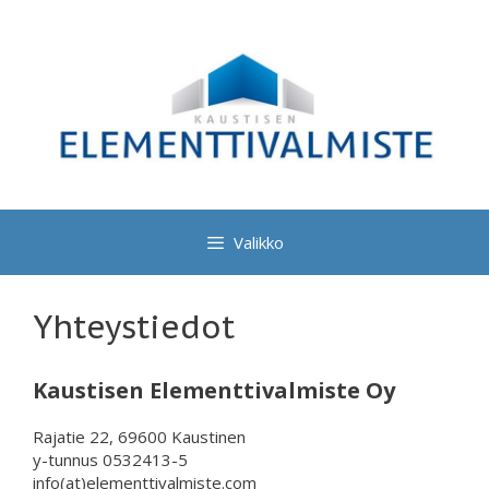
Siirry
sisältöön
Valikko
Yhteystiedot
Kaustisen Elementtivalmiste Oy
Rajatie 22, 69600 Kaustinen
y-tunnus 0532413-5
info(at)elementtivalmiste.com