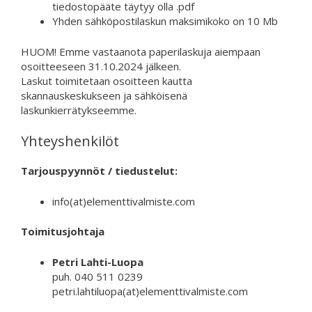
tiedostopääte täytyy olla .pdf
Yhden sähköpostilaskun maksimikoko on 10 Mb
HUOM! Emme vastaanota paperilaskuja aiempaan
osoitteeseen 31.10.2024 jälkeen.
Laskut toimitetaan osoitteen kautta
skannauskeskukseen ja sähköisenä
laskunkierrätykseemme.
Yhteyshenkilöt
Tarjouspyynnöt / tiedustelut:
info(at)elementtivalmiste.com
Toimitusjohtaja
Petri Lahti-Luopa
puh. 040 511 0239
petri.lahtiluopa(at)elementtivalmiste.com