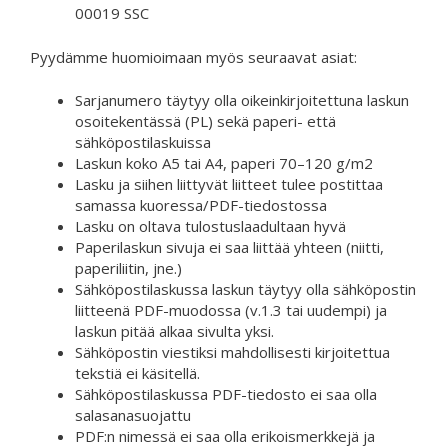
00019 SSC
Pyydämme huomioimaan myös seuraavat asiat:
Sarjanumero täytyy olla oikeinkirjoitettuna laskun
osoitekentässä (PL) sekä paperi- että
sähköpostilaskuissa
Laskun koko A5 tai A4, paperi 70–120 g/m2
Lasku ja siihen liittyvät liitteet tulee postittaa
samassa kuoressa/PDF-tiedostossa
Lasku on oltava tulostuslaadultaan hyvä
Paperilaskun sivuja ei saa liittää yhteen (niitti,
paperiliitin, jne.)
Sähköpostilaskussa laskun täytyy olla sähköpostin
liitteenä PDF-muodossa (v.1.3 tai uudempi) ja
laskun pitää alkaa sivulta yksi.
Sähköpostin viestiksi mahdollisesti kirjoitettua
tekstiä ei käsitellä.
Sähköpostilaskussa PDF-tiedosto ei saa olla
salasanasuojattu
PDF:n nimessä ei saa olla erikoismerkkejä ja